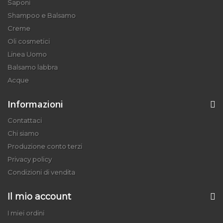
Saponi
Shampoo e Balsamo
Creme
Oli cosmetici
Linea Uomo
Balsamo labbra
Acque
Informazioni
Contattaci
Chi siamo
Produzione conto terzi
Privacy policy
Condizioni di vendita
Il mio account
I miei ordini