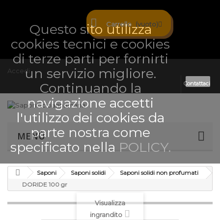
Carrello
(vuoto)
Questo sito utilizza
cookies tecnici e cookies
di terze parti per fornirti
un servizio migliore.
Accedi
Ok
Continuando la
Contattaci
navigazione accetti
l'utilizzo dei cookies da
parte nostra come
MENÙ
specificato nella
POLICY.
Saponi
Saponi solidi
Saponi solidi non profumati
DORIDE 100 gr
Visualizza
ingrandito