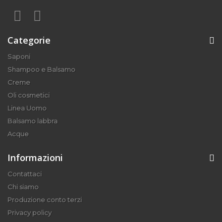
Categorie
Saponi
Shampoo e Balsamo
Creme
Oli cosmetici
Linea Uomo
Balsamo labbra
Acque
Informazioni
Contattaci
Chi siamo
Produzione conto terzi
Privacy policy