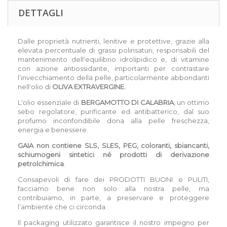
DETTAGLI
Dalle proprietà nutrienti, lenitive e protettive, grazie alla
elevata percentuale di grassi polinsaturi, responsabili del
mantenimento dell'equilibrio idrolipidico e, di vitamine
con azione antiossidante, importanti per contrastare
l’invecchiamento della pelle, particolarmente abbondanti
nell'olio di
OLIVA EXTRAVERGINE.
L'olio essenziale di
BERGAMOTTO DI CALABRIA
, un ottimo
sebo regolatore, purificante ed antibatterico, dal suo
profumo inconfondibile dona alla pelle freschezza,
energia e benessere.
GAIA non contiene SLS, SLES, PEG, coloranti, sbiancanti,
schiumogeni sintetici né prodotti di derivazione
petrolchimica
.
Consapevoli di fare dei PRODOTTI BUONI e PULITI,
facciamo bene non solo alla nostra pelle, ma
contribuiamo, in parte, a preservare e proteggere
l’ambiente che ci circonda.
Il packaging utilizzato garantisce il nostro impegno per