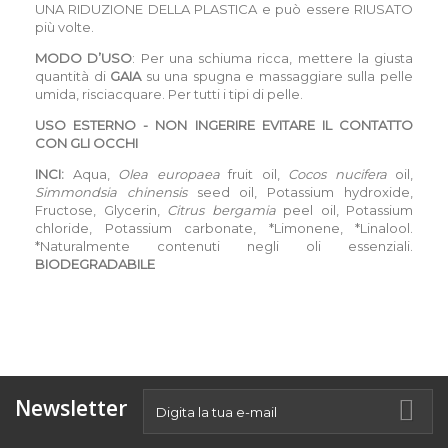
UNA RIDUZIONE DELLA PLASTICA e può essere RIUSATO
più volte.
MODO D’USO
: Per una schiuma ricca, mettere la giusta
quantità di
GAIA
su una spugna e massaggiare sulla pelle
umida, risciacquare. Per tutti i tipi di pelle.
USO ESTERNO - NON INGERIRE EVITARE IL CONTATTO
CON GLI OCCHI
INCI:
Aqua,
Olea europaea
fruit oil,
Cocos nucifera
oil,
Simmondsia chinensis
seed oil, Potassium hydroxide,
Fructose, Glycerin,
Citrus bergamia
peel oil, Potassium
chloride, Potassium carbonate, *Limonene, *Linalool.
*Naturalmente contenuti negli oli essenziali.
BIODEGRADABILE
Newsletter