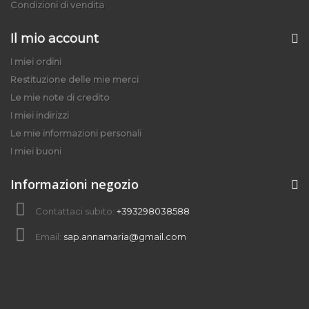
Condizioni di vendita
Il mio account
I miei ordini
Restituzione delle mie merci
Le mie note di credito
I miei indirizzi
Le mie informazioni personali
I miei buoni
Informazioni negozio
Contattaci subito:
+393298038588
Email:
sap.annamaria@gmail.com