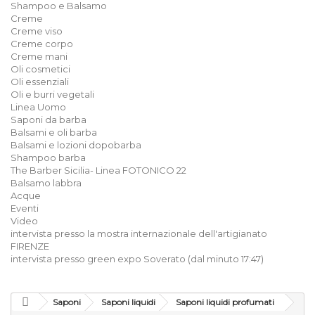
Shampoo e Balsamo
Creme
Creme viso
Creme corpo
Creme mani
Oli cosmetici
Oli essenziali
Oli e burri vegetali
Linea Uomo
Saponi da barba
Balsami e oli barba
Balsami e lozioni dopobarba
Shampoo barba
The Barber Sicilia- Linea FOTONICO 22
Balsamo labbra
Acque
Eventi
Video
intervista presso la mostra internazionale dell'artigianato
FIRENZE
intervista presso green expo Soverato (dal minuto 17:47)
Saponi
Saponi liquidi
Saponi liquidi profumati