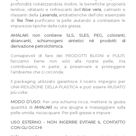
profondità rivitalizzandola. Inoltre, le benefiche proprietà
lenitive, idratanti e rinfrescanti dell’
Aloe vera
, calmanti e
rilassanti della
Lavanda,
antibatteriche dell’olio essenziale
di
Tea Tree
purificano la pelle aiutando a contrastare le
impurezze tipiche della cute grassa.
AMALAKI non contiene SLS, SLES, PEG, coloranti,
sbiancanti, schiumogeni sintetici né prodotti di
derivazione
petrolchimica.
Consapevoli di fare dei PRODOTTI BUONI e PULITI,
facciamo bene non solo alla nostra pelle, ma
contribuiamo, in parte, a preservare e proteggere
l’ambiente che ci circonda.
Il packaging utilizzato garantisce il nostro impegno per
UNA RIDUZIONE DELLA PLASTICA e può essere RIUSATO
più volte.
MODO D’USO:
Per una schiuma ricca, mettere la giusta
quantità di
AMALAKI
su una spugna e massaggiare sulla
pelle umida, risciacquare. Per pelli grasse e impure.
USO ESTERNO - NON INGERIRE EVITARE IL CONTATTO
CON GLI OCCHI