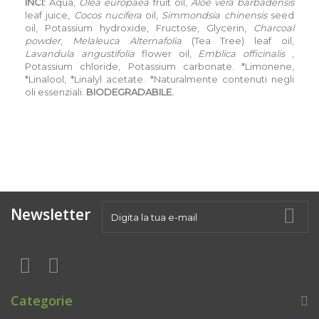
INCI:
Aqua,
Olea europaea
fruit oil,
Aloe vera barbadensis
leaf juice,
Cocos nucifera
oil,
Simmondsia chinensis
seed
oil, Potassium hydroxide, Fructose, Glycerin,
Charcoal
powder
,
Melaleuca Alternafolia
(Tea Tree) leaf oil,
Lavandula angustifolia
flower oil,
Emblica officinalis
,
Potassium chloride, Potassium carbonate. *Limonene,
*Linalool, *Linalyl acetate. *Naturalmente contenuti negli
oli essenziali.
BIODEGRADABILE.
Newsletter
Categorie