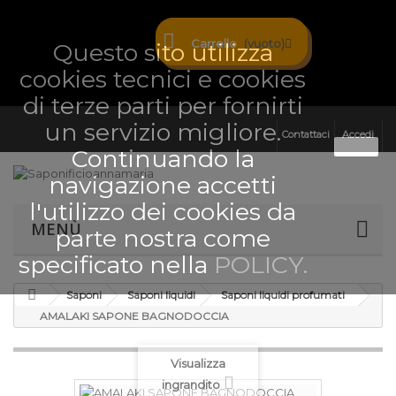
Carrello
(vuoto)
Questo sito utilizza
cookies tecnici e cookies
di terze parti per fornirti
un servizio migliore.
Contattaci
Accedi
Ok
Continuando la
navigazione accetti
l'utilizzo dei cookies da
MENÙ
parte nostra come
specificato nella
POLICY.
Saponi
Saponi liquidi
Saponi liquidi profumati
AMALAKI SAPONE BAGNODOCCIA
Visualizza
ingrandito