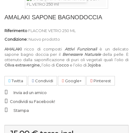
AMALAKI SAPONE BAGNODOCCIA
Riferimento
FLACONE VETRO 250 ML
Condizione:
Nuovo prodotto
AMALAKI
ricco di composti
Attivi Funzionali
è un delicato
sapone bagno doccia per il
Benessere Naturale
della pelle. È
ottenuto dalla saponificazione di puri oli vegetali quali l’olio di
Oliva extravergine,
l’olio di
Cocco
e l’olio di
Jojoba
.
Twitta
Condividi
Google+
Pinterest
Invia ad un amico
Condividi su Facebook!
Stampa